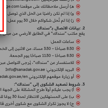
هـ) أرسل ملاحظاتك على موقعنا www.sendexchange.com
و) إذا لم تكن راضيًا عن الحل الذي توصل إليه
ز) إذا لم تُحل شكواكم خلال 30 يوم عمل، يُمكنكم تصعيدها إلى “سنداك”، أمين المظالم في مصرف الإمارات العربية المتحدة المركزي.
2. :بيانات الاتصال بـ”سنداك
يقع مكتب “سنداك” في الطابق الأرضي من مبنى معهد
ساعات العمل:
8:30 صباحًا – 3:30 مساءً، من الاثنين إلى الخميس.
8:30 صباحًا – 11:30 صباحًا يوم الجمعة.
للاستفسار عن “سنداك”، يُرجى التواصل عبر
البريد الإلكتروني: Info@sanadak.gov.ae
أو زيارة موقعهم الإلكتروني https://www.sanadak.gov.ae/en
3. شروط تصعيد الشكوى إلى “سنداك”:
أ) يجب عليكم أولاً طرح المشكلة على الجهة ا
ب) على المستهلكين الانتظار لمدة 30 يومًا للحصول على رد.
ج) لا يجوز تكرار الشكوى مع شكوى أخرى قائ