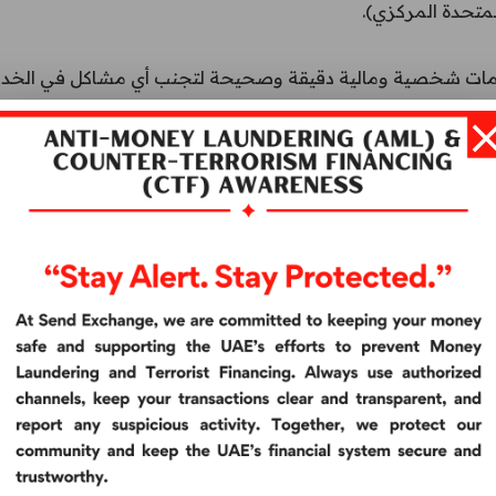
متحدة المركزي).
ات شخصية ومالية دقيقة وصحيحة لتجنب أي مشاكل في الخدمة 
 الشروط والأحكام لتجنب أي عواقب ناتجة عن عدم الامتثال لها
قبل التوقيع، حيث أن توقيعك يؤكد موافقتك على محتواها
ليك استلام إيصال جميع معاملاتك والتأكد من ختمها وتوقيعها والا
نا بشكل أخلاقي وقانوني
ء أو معاملات غير مصرح بها، فأبلغنا فورًا لفحصها وحلها على الف
عن شكوى:
ظفينا لتسجيل الشكاوى.
فروع.