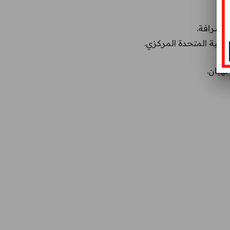
 للصرافة.
هيان.