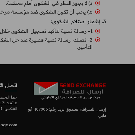
د) لا يجوز النظر في الشكوى أمام محكمة.
هـ) يجب أن تكون الشكوى ضد مؤسسة مرخص
3. إشعار استلام الشكوى:
1- رسالة نصية لتأكيد تسجيل الشكوى خلال يومي عمل من تاريخ رفعها.
التأخير.
اتصل الآ
خط المسا
هاتف:
171
الفاكس:
61
إرسال للصرافة، صندوق بريد رقم: 107003، أبو
ظبي
nge.com