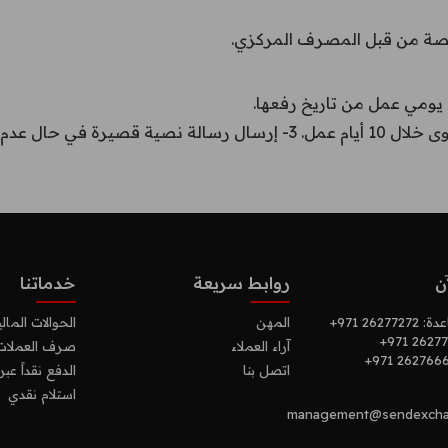
ة من قبل المصرف المركزي.
ن
روابط سريعة
خدماتنا
عدة:
+971 26277272
المهن
الحوالات المالي
+971 26277
آراء العملاء
صرف العملات ا
+971 262766
اتصل بنا
الدفع نقداً عبر
استلام نقدي
management@sendexcha