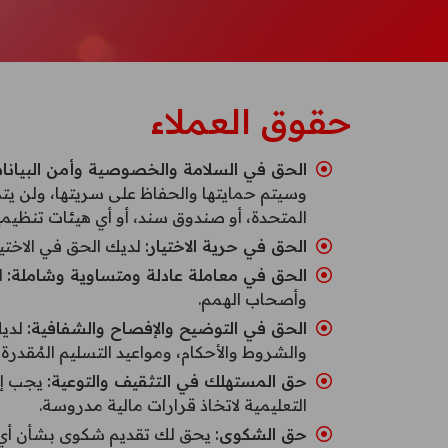
حقوق العملاء
الحق في السلامة والخصوصية وأمن البيانات
وسيتم حمايتها والحفاظ على سريتها، ولن يتم
المتحدة، أو صندوق سند، أو أي هيئات تنظيم
الحق في حرية الاختيار:
لديك الحق في الاختي
الحق في معاملة عادلة ومتساوية وشاملة:
ل
وأصحاب الهمم.
الحق في التوضيح والإفصاح والشفافية:
لديك
والشروط والأحكام، ومواعيد التسليم المُقدرة
حق المستهلك في التثقيف والتوعية:
يجب إط
التعليمية لاتخاذ قرارات مالية مدروسة.
حق الشكوى: