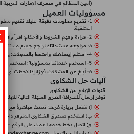
(أمين المظالم في مصرف الإمارات العربية ال
مسؤوليات العميل
1-
تقديم معلومات دقيقة:
عليك تقديم معلوم
المتلقية.
2-
قراءة وفهم الشروط والأحكام:
اقرأ وافهم
3-
مراجعة مستنداتك:
راجع جميع مستنداتك 
4-
استلم إيصالاتك واحتفظ بالسجلات:
يجب ع
5-
استخدم خدماتنا بمسؤولية:
استخدم خدمات
6-
أبلغ عن المشكلات فورًا:
إذا لاحظت أي أخطا
آليات حل الشكاوى
قنوات الإبلاغ عن الشكاوى
توفر إرسال للصرافة الطرق السهلة التالية للإبلاغ 
أ) تفضل بزيارة فرعنا: تحدث مباشرةً مع مو
ب) استخدم صندوق الشكاوى المتوفر داخل ال
ج) اتصل بخط خدمة العملاء على الرقم +٩٧١٢٦٢٧٧٢٧٢
د) راسلنا عبرالايميل customercare@sendexchange.com