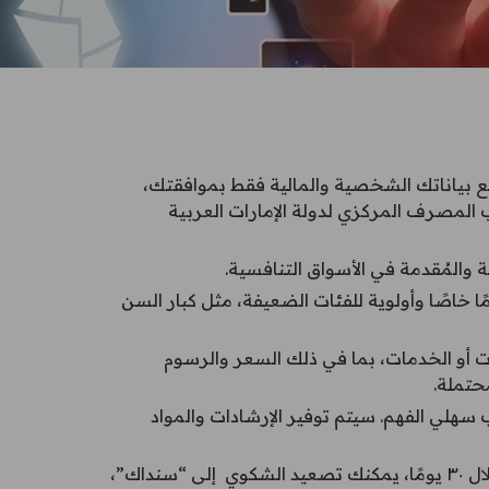
 بياناتك الشخصية والمالية فقط بموافقتك،
ب المصرف المركزي لدولة الإمارات العربية
والمُقدمة في الأسواق التنافسية.
ا خاصًا وأولوية للفئات الضعيفة، مثل كبار السن
أو الخدمات، بما في ذلك السعر والرسوم
حتملة.
هلي الفهم. سيتم توفير الإرشادات والمواد
يحق لك تقديم شكوى بشأن أي تقصير في السلوك أو مشاكل في الخدمة. إذا لم تُحل شكواك خلال ٣٠ يومًا، يمكنك تصعيد الشكوي إلى “سنداك”،