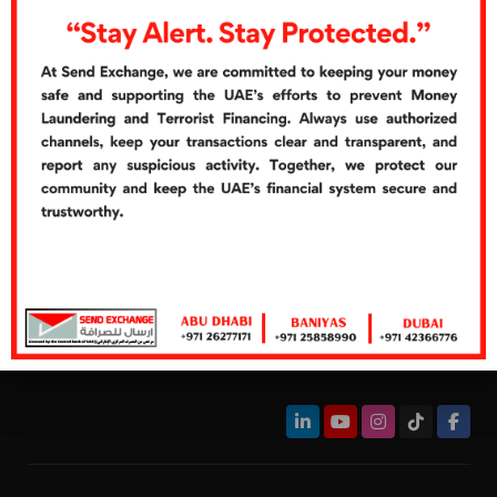
صرف العملات الأجنبية
الدفع نقداً عبر الكاونتر
استلام نقدي
روابط سريعة
المهن
آراء العملاء
اتصل بنا
اتصل الآن
خط المساعدة:
+971 26277272
هاتف:
+971 26277171
الفاكس:
+971 26276661
management@sendexchange.com